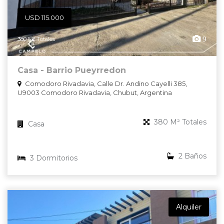
USD 115.000
9
380 M² Totales
Casa - Barrio Pueyrredon
Comodoro Rivadavia, Calle Dr. Andino Cayelli 385,
U9003 Comodoro Rivadavia, Chubut, Argentina
380 M² Totales
Casa
2 Baños
3 Dormitorios
Alquiler