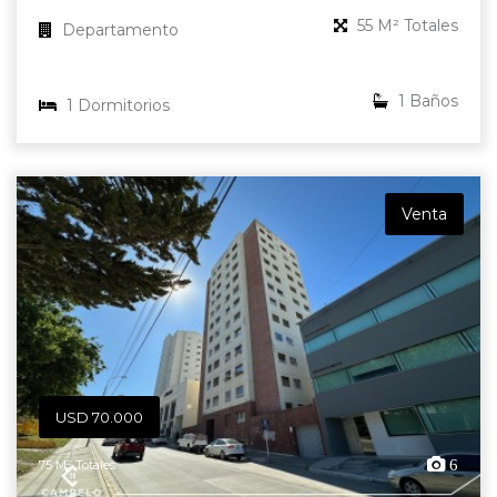
55 M² Totales
Departamento
1 Baños
1 Dormitorios
Venta
USD 70.000
6
75 M² Totales