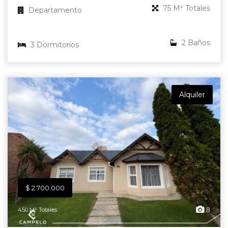
75 M² Totales
Departamento
2 Baños
3 Dormitorios
Alquiler
$ 2.700.000
8
450 M² Totales